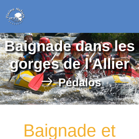
Baignade dans les
gorges de l'Allier
Pédalos
Baignade et